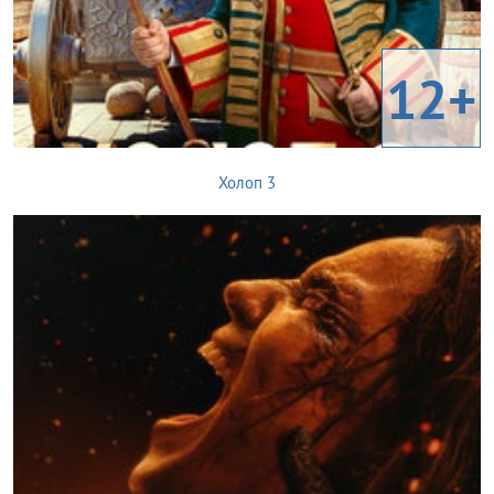
12+
Холоп 3