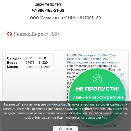
ООО "Регион центр", ИНН 4817003180
Яндекс.Директ
© ООО
"Регион центр" 2004 - 2026
Информационное наполнение:
Информационное агентство vRossii.ru
Свидетельство о регистрации СМИ
информационного агентства vRossii.ru
ИА № ФС 77‑35502
выдано РОСКОМНАДЗОРом 04 марта
2009г.
И. О. Главного редактора Нарыков А. Н.
Баннеры на портале размещаются на
НЕ ПРОПУСТИ!
правах рекламы.
Реклама на портале:
Главные новости региона
Рекламное агентство "Умный маркетинг"
тел. 7-910-267-70-40,
в вашей почте!
email: umnyy.marketing@yandex.ru
На этом сайте мы используем
cookie-файлы
. Вы можете прочитать о cookie-файлах или
Отдельные публикации могут содержать
изменить настройки браузера. Продолжая пользоваться сайтом без изменения настроек,
информацию, не предназначенную для
ПОДПИСАТЬСЯ
вы даете согласие на использование ваших cookie-файлов. Все собранные при помощи
пользователей до 18 лет.
cookie-файлов данные будут храниться на территории РФ.
Политика в отношении обработки
персональных данных
Политика обработки файлов cookie
Согласен