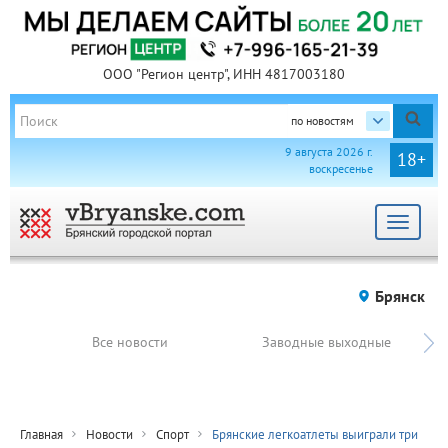
ООО "Регион центр", ИНН 4817003180
по новостям
9 августа 2026 г.
18+
воскресенье
Toggle
navigat
Брянск
Все новости
Заводные выходные
Главная
Новости
Спорт
Брянские легкоатлеты выиграли три