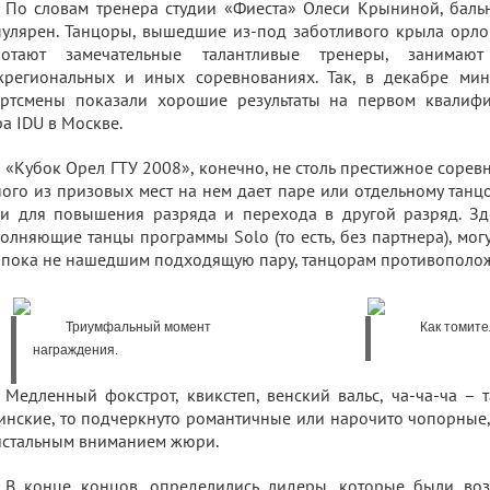
По словам тренера студии «Фиеста» Олеси Крыниной, баль
улярен. Танцоры, вышедшие из-под заботливого крыла орлов
ботают замечательные талантливые тренеры, занимаю
жрегиональных и иных соревнованиях. Так, в декабре мин
ортсмены показали хорошие результаты на первом квалиф
а IDU в Москве.
«Кубок Орел ГТУ 2008», конечно, не столь престижное соревн
ого из призовых мест на нем дает паре или отдельному танц
и для повышения разряда и перехода в другой разряд. Зд
олняющие танцы программы Solo (то есть, без партнера), могу
 пока не нашедшим подходящую пару, танцорам противополож
Триумфальный момент
Как томите
награждения.
Медленный фокстрот, квикстеп, венский вальс, ча-ча-ча – 
инские, то подчеркнуто романтичные или нарочито чопорные,
стальным вниманием жюри.
В конце концов, определились лидеры, которые были воз