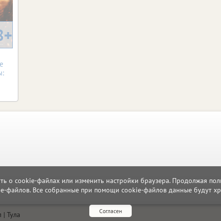
8+
е
ы:
ать о cookie-файлах или изменить настройки браузера. Продолжая поль
ie-файлов. Все собранные при помощи cookie-файлов данные будут хр
Согласен
л
Тула