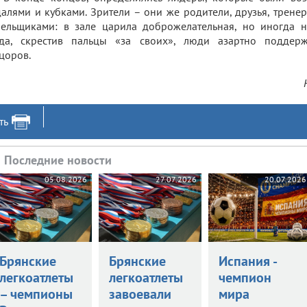
алями и кубками. Зрители – они же родители, друзья, трен
ельщиками: в зале царила доброжелательная, но иногда 
гда, скрестив пальцы «за своих», люди азартно поддер
цоров.
ть
Последние новости
05.08.2026
27.07.2026
20.07.2026
Брянские
Брянские
Испания -
легкоатлеты
легкоатлеты
чемпион
– чемпионы
завоевали
мира