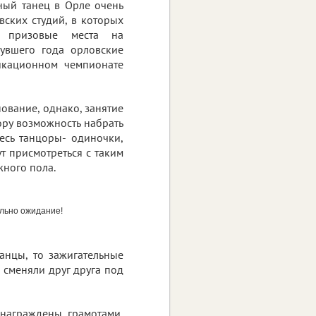
ный танец в Орле очень
ских студий, в которых
т призовые места на
увшего года орловские
икационном чемпионате
ование, однако, занятие
ору возможность набрать
есь танцоры- одиночки,
т присмотреться с таким
ного пола.
льно ожидание!
танцы, то зажигательные
 сменяли друг друга под
награждены грамотами,