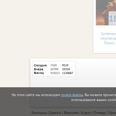
1
Зловещи
мертвец
Пекло
На этом сайте мы используем
cookie-файлы
. Вы можете прочит
использование ваших cook
Белгород
Брянск
Воронеж
Курск
Липецк
Оре