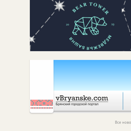
Все ново