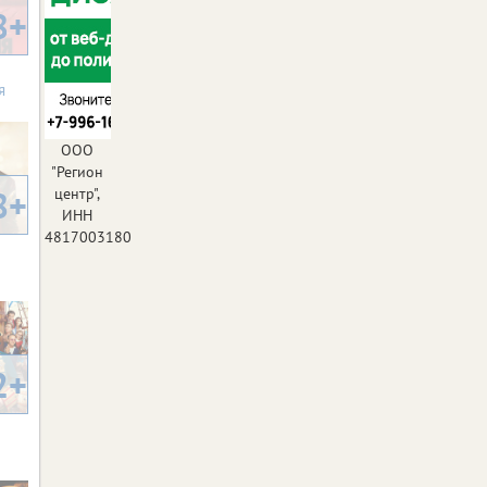
8+
я
ООО
"Регион
8+
центр",
ИНН
4817003180
2+