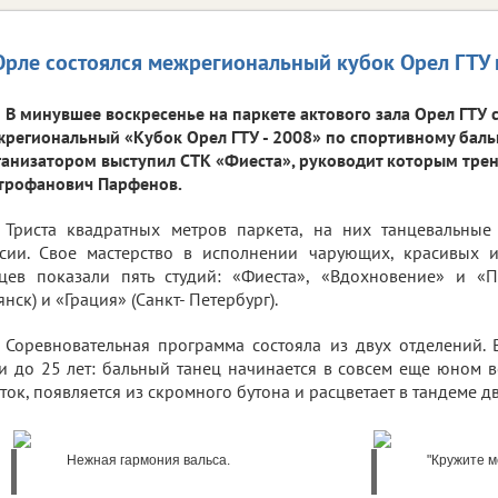
Орле состоялся межрегиональный кубок Орел ГТУ 
В минувшее воскресенье на паркете актового зала Орел ГТУ 
региональный «Кубок Орел ГТУ - 2008» по спортивному баль
анизатором выступил СТК «Фиеста», руководит которым тре
трофанович Парфенов.
Триста квадратных метров паркета, на них танцевальные
ссии. Свое мастерство в исполнении чарующих, красивых 
цев показали пять студий: «Фиеста», «Вдохновение» и «П
янск) и «Грация» (Санкт- Петербург).
Соревновательная программа состояла из двух отделений. 
и до 25 лет: бальный танец начинается в совсем еще юном в
ток, появляется из скромного бутона и расцветает в тандеме д
Нежная гармония вальса.
"Кружите ме