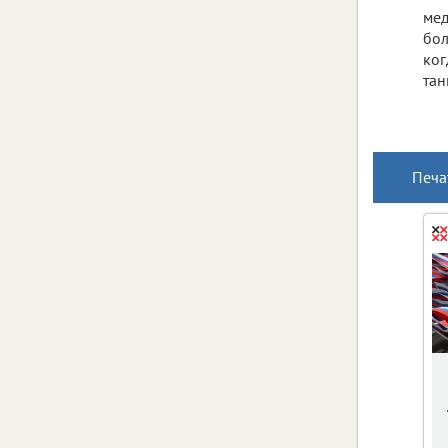
мед
бол
ко
тан
Печа