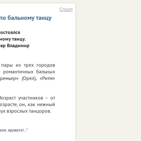
Спорт
по бальному танцу
состоялся
ному танцу.
нер Владимир
 пары из трех городов
и романтичных бальных
ремьер» (Орел), «Ритм»
Возраст участников – от
озрасте, он, как нежный
вух взрослых танцоров.
ня, кружите!..."