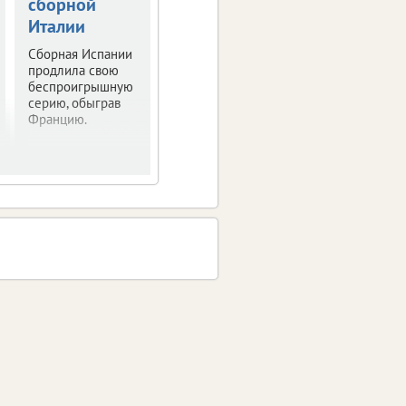
сборной
пять медалей
очередной
рекорд на это
Италии
в Смоленске
чемпионате
Сборная Испании
Четыре из них –
мира?
продлила свою
золотые.
беспроигрышную
серию, обыграв
Францию.