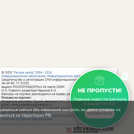
© ООО
"Регион центр" 2004 - 2026
Информационное наполнение: Информационное агентство vRossii.ru
Свидетельство о регистрации СМИ информационного агентства vRossii.ru
ИА № ФС 77‑35502
выдано РОСКОМНАДЗОРом 04 марта 2009г.
НЕ ПРОПУСТИ!
И. О. Главного редактора Нарыков А. Н.
Баннеры на портале размещаются на правах рекламы.
Реклама на портале:
Главные новости региона
Рекламное агентство "Умный маркетинг" тел. 7-910-267-70-40,
в вашей почте!
email: umnyy.marketing@yandex.ru
Отдельные публикации могут содержать информацию, не предназначенную
зоваться сайтом без изменения настроек, вы даете согласие на
для пользователей до 18 лет.
ПОДПИСАТЬСЯ
аниться на территории РФ.
Политика в отношении обработки персональных данных
Политика обработки файлов cookie