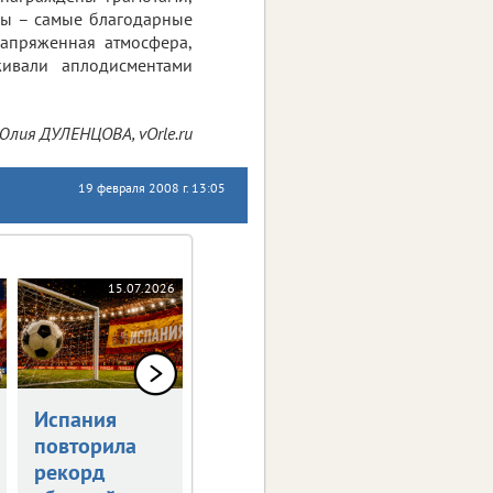
еры – самые благодарные
напряженная атмосфера,
живали аплодисментами
Юлия ДУЛЕНЦОВА, vOrle.ru
19 февраля 2008 г. 13:05
15.07.2026
13.07.2026
10.07
Испания
Брянские
11 против
повторила
легкоатлеты
одного
рекорд
завоевали
Возможен ли