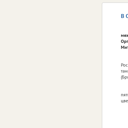
В 
меж
Орг
Ми
Ро
тан
(Бр
пят
цве