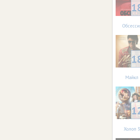
1
Обсесси
1
Майкл
1
Холоп 3