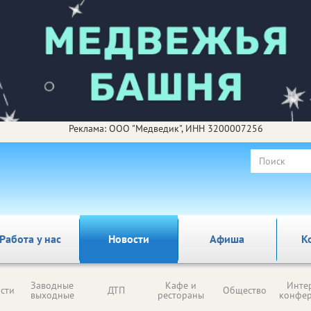
Реклама: ООО "Медведик", ИНН 3200007256
Работа у нас
Новости
Афиша
К
Заводные
Кафе и
Инте
сти
ДТП
Общество
выходные
рестораны
конфе