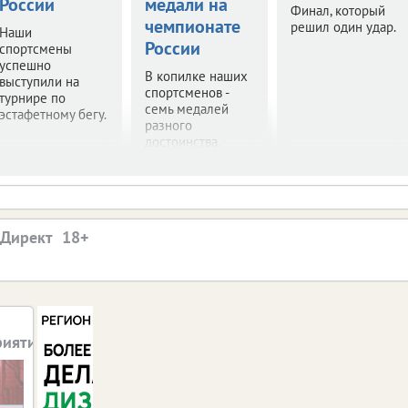
России
медали на
Финал, который
чемпионате
решил один удар.
Наши
России
спортсмены
успешно
В копилке наших
выступили на
спортсменов -
турнире по
семь медалей
эстафетному бегу.
разного
достоинства.
.Директ
риятий