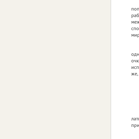
поп
ра
ме
сп
мир
одн
очк
исп
же,
лат
при