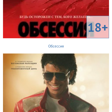
18+
Обсессия