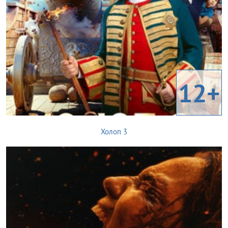
12+
Холоп 3