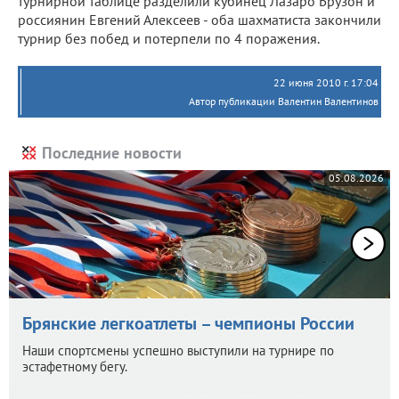
турнирной таблице разделили кубинец Лазаро Брузон и
россиянин Евгений Алексеев - оба шахматиста закончили
турнир без побед и потерпели по 4 поражения.
22 июня 2010 г. 17:04
Автор публикации Валентин Валентинов
Последние новости
05.08.2026
Брянские легкоатлеты – чемпионы России
Наши спортсмены успешно выступили на турнире по
эстафетному бегу.