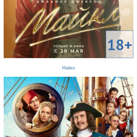
18+
Майкл