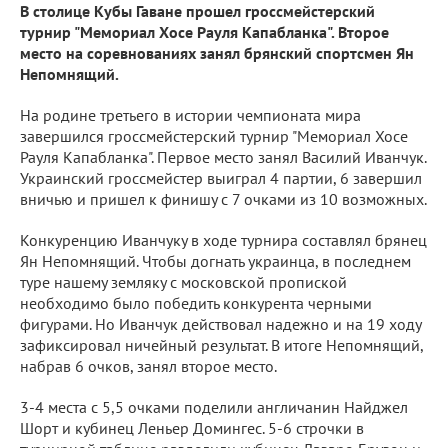
В столице Кубы Гаване прошел гроссмейстерский
турнир "Мемориал Хосе Рауля Капабланка". Второе
место на соревнованиях занял брянский спортсмен Ян
Непомнящий.
На родине третьего в истории чемпионата мира
завершился гроссмейстерский турнир "Мемориал Хосе
Рауля Капабланка". Первое место занял Василий Иванчук.
Украинский гроссмейстер выиграл 4 партии, 6 завершил
вничью и пришел к финишу с 7 очками из 10 возможных.
Конкуренцию Иванчуку в ходе турнира составлял брянец
Ян Непомнящий. Чтобы догнать украинца, в последнем
туре нашему земляку с московской пропиской
необходимо было победить конкурента черными
фигурами. Но Иванчук действовал надежно и на 19 ходу
зафиксировал ничейный результат. В итоге Непомнящий,
набрав 6 очков, занял второе место.
3-4 места с 5,5 очками поделили англичанин Найджел
Шорт и кубинец Леньер Домингес. 5-6 строчки в