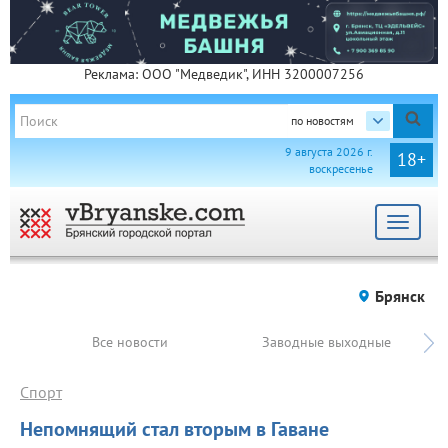
Реклама: ООО "Медведик", ИНН 3200007256
по новостям
9 августа 2026 г.
18+
воскресенье
Toggle
navigat
Брянск
Все новости
Заводные выходные
Спорт
Непомнящий стал вторым в Гаване