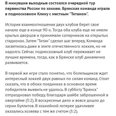
В минувшие выходные состоялся очередной тур
первенства России по хоккею. Брянская команда играла
в подмосковном Клину с местным "Титаном".
История взаимоотношения двух клубов берет свое
начало еще в конце 90-х. Тогда оба клуба еще не имели
крытых дворцов и принимали соперников на открытых
стадионах. Затем "Титан" сделал шаг вперед. Команда
засветилась даже в элите отечественного хоккея, но не
надолго. Сейчас подмосковный клуб переживает не
лучшие времена, тогда, как в Брянске клуб динамично
развивается.
В первой же игре стало понятно, что болельщиков ждет
интересный хоккей двух равных по силам команд. Стоит
сказать, что в обоих поединках в основное время
победителя выявить не удалось. В субботу "Брянск"
отпраздновал победу, благодаря шайбе заброшенной в
овертайме (3:2). В воскресенье дело и вовсе дошло до
серии буллитов. В хоккейной лотерее удачливее
оказались хозяева с тем же счетом (3:2).