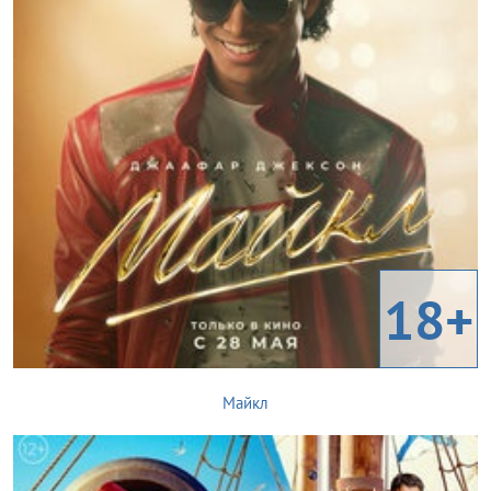
18+
Майкл