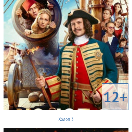
12+
Холоп 3