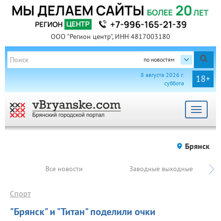
ООО "Регион центр", ИНН 4817003180
по новостям
8 августа 2026 г.
18+
суббота
Toggle
navigat
Брянск
Все новости
Заводные выходные
Спорт
"Брянск" и "Титан" поделили очки