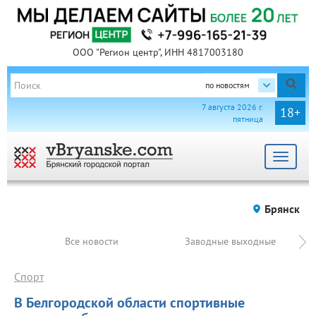
ООО "Регион центр", ИНН 4817003180
по новостям
7 августа 2026 г.
18+
пятница
Toggle
navigat
Брянск
Все новости
Заводные выходные
Спорт
В Белгородской области спортивные