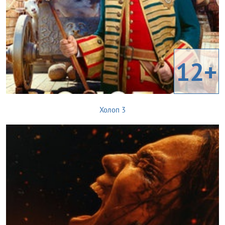
12+
Холоп 3