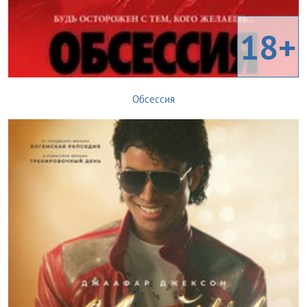
18+
Обсессия