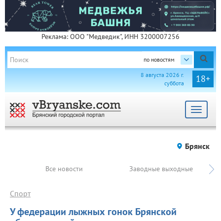
Реклама: ООО "Медведик", ИНН 3200007256
по новостям
8 августа 2026 г.
18+
суббота
Toggle
navigat
Брянск
Все новости
Заводные выходные
Спорт
У федерации лыжных гонок Брянской