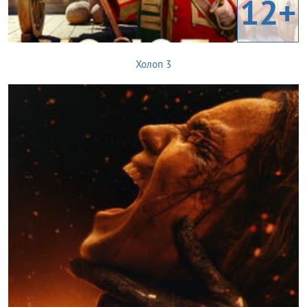
12+
Холоп 3