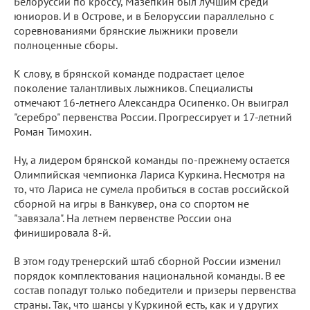
Белоруссии по кроссу, Мазепкин был лучшим среди
юниоров. И в Острове, и в Белоруссии параллельно с
соревнованиями брянские лыжники провели
полноценные сборы.
К слову, в брянской команде подрастает целое
поколение талантливых лыжников. Специалисты
отмечают 16-летнего Александра Осипенко. Он выиграл
"серебро" первенства России. Прогрессирует и 17-летний
Роман Тимохин.
Ну, а лидером брянской команды по-прежнему остается
Олимпийская чемпионка Лариса Куркина. Несмотря на
то, что Лариса не сумела пробиться в состав российской
сборной на игры в Ванкувер, она со спортом не
"завязала". На летнем первенстве России она
финишировала 8-й.
В этом году тренерский штаб сборной России изменил
порядок комплектования национальной команды. В ее
состав попадут только победители и призеры первенства
страны. Так, что шансы у Куркиной есть, как и у других