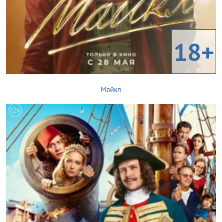
18+
Майкл