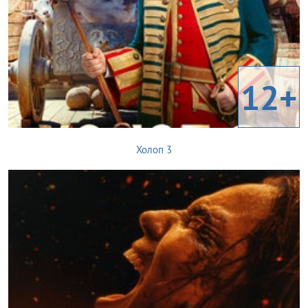
12+
Холоп 3