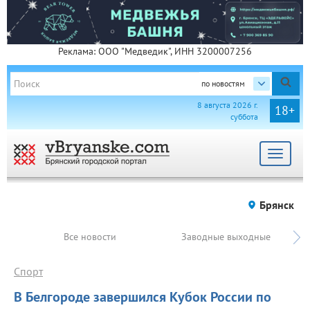
Реклама: ООО "Медведик", ИНН 3200007256
по новостям
8 августа 2026 г.
18+
суббота
Toggle
navigat
Брянск
Все новости
Заводные выходные
Спорт
В Белгороде завершился Кубок России по