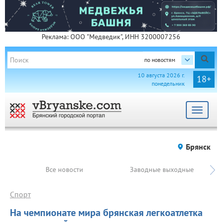
Реклама: ООО "Медведик", ИНН 3200007256
по новостям
10 августа 2026 г.
18+
понедельник
Toggle
navigat
Брянск
Все новости
Заводные выходные
Спорт
На чемпионате мира брянская легкоатлетка