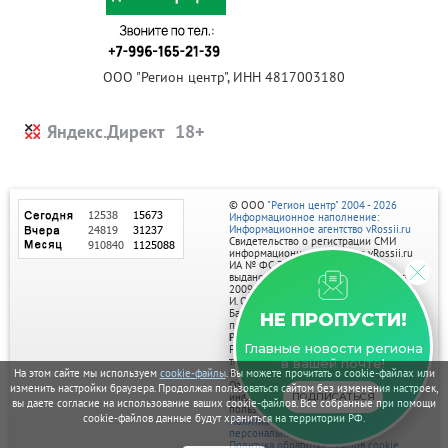
ООО "Регион центр", ИНН 4817003180
Яндекс.Директ
© ООО
"Регион центр" 2004 - 2026
Информационное наполнение:
Информационное агентство vRossii.ru
Свидетельство о регистрации СМИ
информационного агентства vRossii.ru
ИА № ФС 77‑35502
выдано РОСКОМНАДЗОРом 04 марта
2009г.
И. О. Главного редактора Нарыков А. Н.
Баннеры на портале размещаются на
НЕ ПРОПУСТИ!
правах рекламы.
Реклама на портале:
Главные новости региона
Рекламное агентство "Умный маркетинг"
тел. 7-910-267-70-40,
в вашей почте!
email: umnyy.marketing@yandex.ru
На этом сайте мы используем
cookie-файлы
. Вы можете прочитать о cookie-файлах или
Отдельные публикации могут содержать
изменить настройки браузера. Продолжая пользоваться сайтом без изменения настроек,
информацию, не предназначенную для
ПОДПИСАТЬСЯ
вы даете согласие на использование ваших cookie-файлов. Все собранные при помощи
пользователей до 18 лет.
cookie-файлов данные будут храниться на территории РФ.
Политика в отношении обработки
персональных данных
Политика обработки файлов cookie