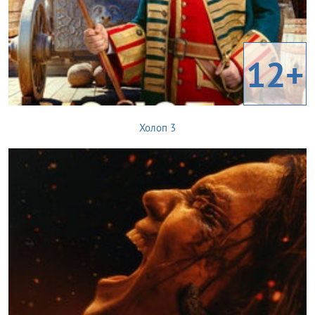
12+
Холоп 3