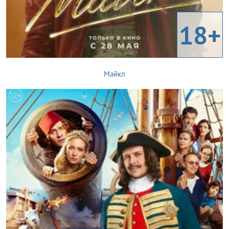
18+
Майкл