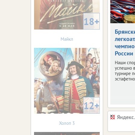
18+
Брянск
легкоат
Майкл
чемпи
России
Наши спо
успешно 
турнире п
эстафетно
12+
Яндекс
Холоп 3