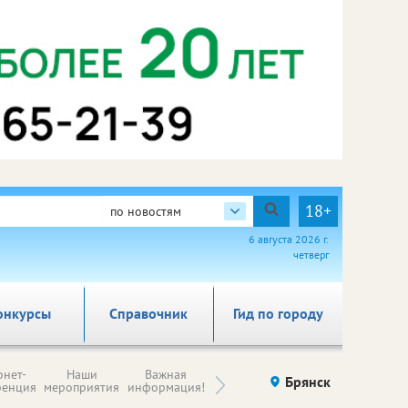
18+
по новостям
6 августа 2026 г.
четверг
онкурсы
Справочник
Гид по городу
Н
рнет-
Наши
Важная
Происшествия
Брянск
Здоровье
комп
ренция
мероприятия
информация!
п
ре