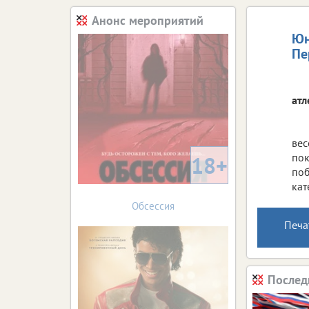
Анонс мероприятий
Юн
Пе
атл
вес
пок
18+
поб
кат
Обсессия
Печа
Послед