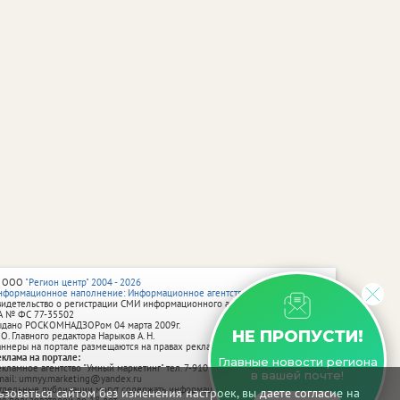
 ООО
"Регион центр" 2004 - 2026
нформационное наполнение: Информационное агентство vRossii.ru
видетельство о регистрации СМИ информационного агентства vRossii.ru
А № ФС 77‑35502
ыдано РОСКОМНАДЗОРом 04 марта 2009г.
НЕ ПРОПУСТИ!
 О. Главного редактора Нарыков А. Н.
аннеры на портале размещаются на правах рекламы.
еклама на портале:
Главные новости региона
екламное агентство "Умный маркетинг" тел. 7-910-267-70-40,
в вашей почте!
mail: umnyy.marketing@yandex.ru
тдельные публикации могут содержать информацию, не предназначенную
зоваться сайтом без изменения настроек, вы даете согласие на
ля пользователей до 18 лет.