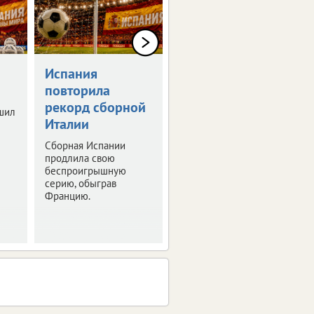
Испания
Брянские
повторила
легкоатлеты
рекорд сборной
завоевали пять
шил
Италии
медалей в
Смоленске
Сборная Испании
продлила свою
Четыре из них –
беспроигрышную
золотые.
серию, обыграв
Францию.