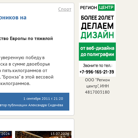
Спорт
рников на
ство Европы по тяжелой
 уверенную победу в
ска в сумме двоеборья
а пять килограммов от
"Бронза" в этой весовой
ООО "Регион
0 килограммов.
центр", ИНН
4817003180
1 сентября 2011 г. 21:20
втор публикации Александра Сидачёва
7.2026
15.07.2026
13.07.2026