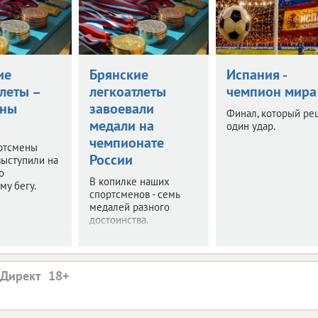
ие
Брянские
Испания -
леты –
легкоатлеты
чемпион мира
оны
завоевали
Финал, который ре
медали на
один удар.
чемпионате
ртсмены
России
выступили на
о
В копилке наших
му бегу.
спортсменов - семь
медалей разного
достоинства.
.Директ