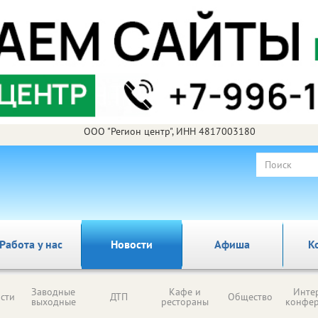
ООО "Регион центр", ИНН 4817003180
Работа у нас
Новости
Афиша
К
Заводные
Кафе и
Инте
сти
ДТП
Общество
выходные
рестораны
конфе