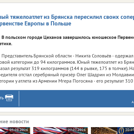
ый тяжелоатлет из Брянска пересилил своих сопе
рвенстве Европы в Польше
В польском городе Цеханов завершилось юношеское Первен
етике.
Представитель Брянской области - Никита Соловьёв - одержал
овой категории до 94 килограммов. Юный тяжелоатлет из Брян
азал результат 319 килограммов (144 в рывке, 175 в толчке). Н
едителя отстал серебряный призёр Олег Шадрин из Молдавии. 
егории у атлета из Армении Мгера Погосяна - его результат 31
ть
А
ние новости
05.08.2026
27.07.2026
20.0