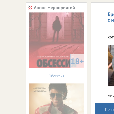
Анонс мероприятий
Бр
с 
кот
18+
Обсессия
мир
Печа