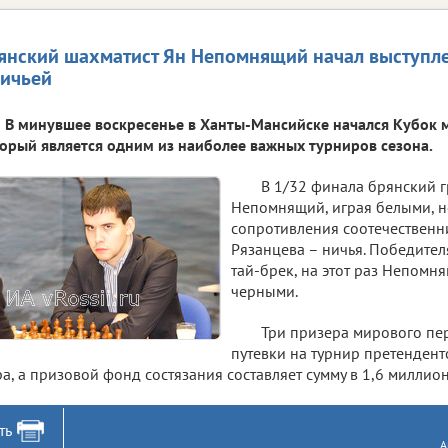
янский шахматист Ян Непомнящий начал выступле
ничьей
В минувшее воскресенье в Ханты-Мансийске начался Кубок 
орый является одним из наиболее важных турниров сезона.
В 1/32 финала брянский г
Непомнящий, играя белыми, н
сопротивления соотечественни
Рязанцева – ничья. Победител
тай-брек, на этот раз Непомн
черными.
Три призера мирового пе
путевки на турнир претендент
а, а призовой фонд состязания составляет сумму в 1,6 миллио
ть
А