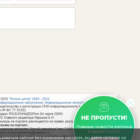
 ООО
"Регион центр" 2004 - 2026
нформационное наполнение: Информационное агентство vRossii.ru
видетельство о регистрации СМИ информационного агентства vRossii.ru
А № ФС 77‑35502
ыдано РОСКОМНАДЗОРом 04 марта 2009г.
НЕ ПРОПУСТИ!
 О. Главного редактора Нарыков А. Н.
аннеры на портале размещаются на правах рекламы.
еклама на портале:
Главные новости региона
екламное агентство "Умный маркетинг" тел. 7-910-267-70-40,
в вашей почте!
mail: umnyy.marketing@yandex.ru
тдельные публикации могут содержать информацию, не предназначенную
зоваться сайтом без изменения настроек, вы даете согласие на
ля пользователей до 18 лет.