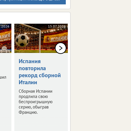
7.2026
15.07.2026
13.07.2026
Испания
Брянские
повторила
легкоатлеты
рекорд сборной
завоевали пять
шил
Италии
медалей в
Смоленске
Сборная Испании
продлила свою
Четыре из них –
беспроигрышную
золотые.
серию, обыграв
Францию.