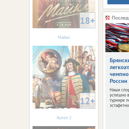
18+
Послед
Майкл
Брянск
легкоат
чемпи
России
Наши спо
успешно 
12+
турнире п
эстафетно
Холоп 3