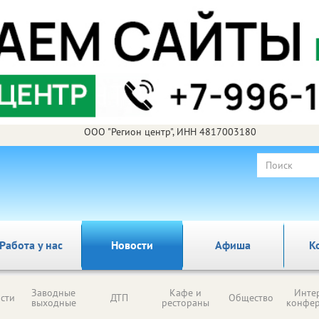
ООО "Регион центр", ИНН 4817003180
Работа у нас
Новости
Афиша
К
Заводные
Кафе и
Инте
сти
ДТП
Общество
выходные
рестораны
конфе