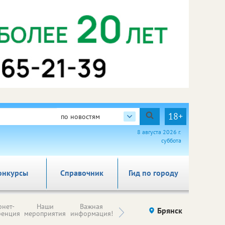
18+
по новостям
8 августа 2026 г.
суббота
онкурсы
Справочник
Гид по городу
Н
рнет-
Наши
Важная
Происшествия
Брянск
Здоровье
комп
ренция
мероприятия
информация!
п
ре