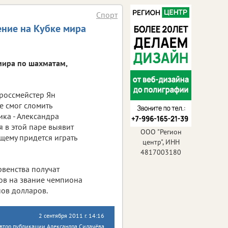
Спорт
ние на Кубке мира
мира по шахматам,
россмейстер Ян
е смог сломить
ка - Александра
я в этой паре выявит
ООО "Регион
ящему придется играть
центр", ИНН
4817003180
рвенства получат
ов на звание чемпиона
нов долларов.
2 сентября 2011 г. 14:16
втор публикации Александра Сидачёва