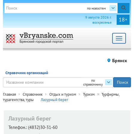
по новостям
9 августа 2026 г.
18+
воскресенье
Toggle
navigat
Брянск
Справочник организаций
по
справочнику
Главная
Справочник
Отдых и туризм
Туризм
Турфирмы,
турагентства, туры
Лазурный берег
Лазурный берег
Телефон.:
(4832)30-31-60