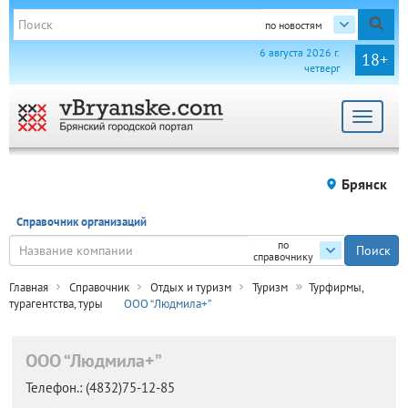
по новостям
6 августа 2026 г.
18+
четверг
Toggle
navigat
Брянск
Справочник организаций
по
справочнику
Главная
Справочник
Отдых и туризм
Туризм
Турфирмы,
турагентства, туры
ООО “Людмила+”
ООО “Людмила+”
Телефон.:
(4832)75-12-85