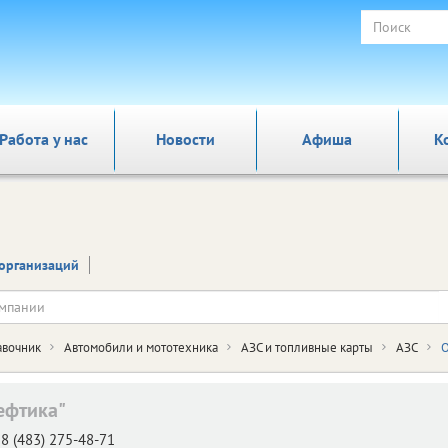
Работа у нас
Новости
Афиша
К
организаций
авочник
Автомобили и мототехника
АЗС и топливные карты
АЗС
О
ефтика"
8 (483) 275-48-71