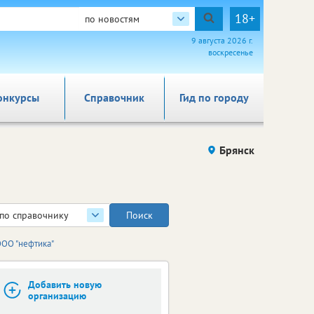
18+
по новостям
9 августа 2026 г.
воскресенье
онкурсы
Справочник
Гид по городу
Брянск
по справочнику
ОО "нефтика"
Добавить новую
организацию