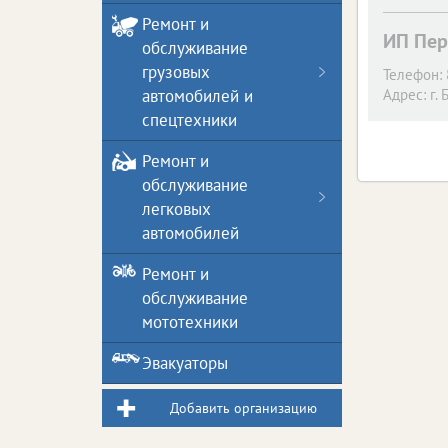
Ремонт и
ИП Пер
обслуживание
грузовых
Телефон:
автомобилей и
Адрес:
г. 
спецтехники
Ремонт и
обслуживание
легковых
автомобилей
Ремонт и
обслуживание
мототехники
Эвакуаторы
Добавить организацию