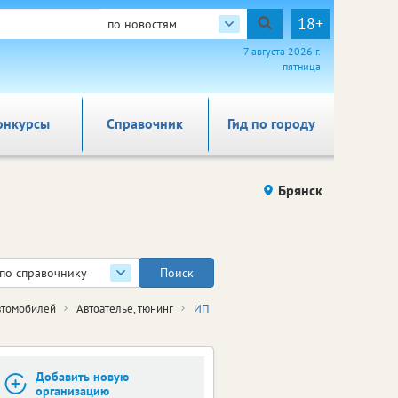
18+
по новостям
7 августа 2026 г.
пятница
онкурсы
Справочник
Гид по городу
Брянск
по справочнику
втомобилей
Автоателье, тюнинг
ИП
Добавить новую
организацию