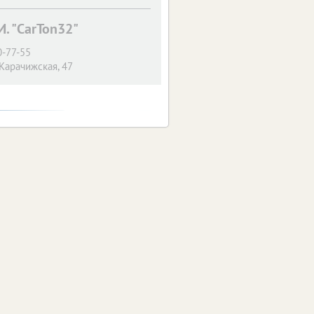
. "CarTon32"
0-77-55
 Карачижская, 47