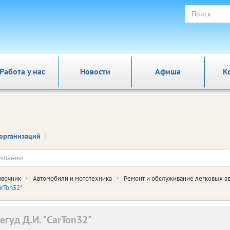
Работа у нас
Новости
Афиша
К
организаций
авочник
Автомобили и мототехника
Ремонт и обслуживание легковых а
arTon32"
егуд Д.И. "CarTon32"