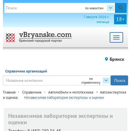
по новостям
7 августа 2026 г.
18+
пятница
Toggle
navigat
Брянск
Справочник организаций
по
справочнику
Главная
Справочник
Автомобили и мототехника
Автоэкспертиза
и оценка
Независимая лаборатория экспертизы и оценки
Независимая лаборатория экспертизы и
оценки
Телефон.:
8 (483) 230-56-48