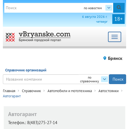
по новостям
6 августа 2026 г.
18+
четверг
Toggle
navigat
Брянск
Справочник организаций
по
справочнику
Главная
Справочник
Автомобили и мототехника
Автостоянки
Автогарант
Автогарант
Телефон.:
8(483)275-27-14