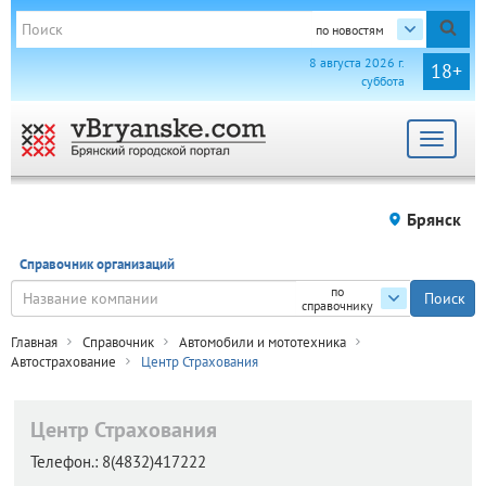
по новостям
8 августа 2026 г.
18+
суббота
Toggle
navigat
Брянск
Справочник организаций
по
справочнику
Главная
Справочник
Автомобили и мототехника
Автострахование
Центр Страхования
Центр Страхования
Телефон.:
8(4832)417222