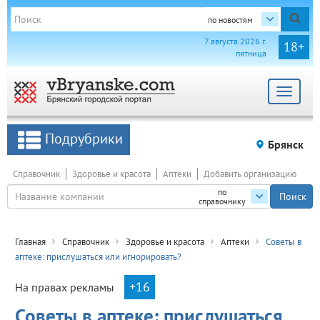
по новостям
7 августа 2026 г.
18+
пятница
Toggle
navigat
Подрубрики
Брянск
Справочник
Здоровье и красота
Аптеки
Добавить организацию
по
справочнику
Главная
Справочник
Здоровье и красота
Аптеки
Советы в
аптеке: прислушаться или игнорировать?
+16
На правах рекламы
Советы в аптеке: прислушаться