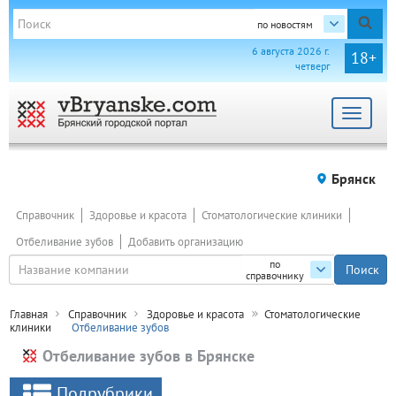
по новостям
6 августа 2026 г.
18+
четверг
Toggle
navigat
Брянск
Справочник
Здоровье и красота
Стоматологические клиники
Отбеливание зубов
Добавить организацию
по
справочнику
Главная
Справочник
Здоровье и красота
Стоматологические
клиники
Отбеливание зубов
Отбеливание зубов в Брянске
Подрубрики