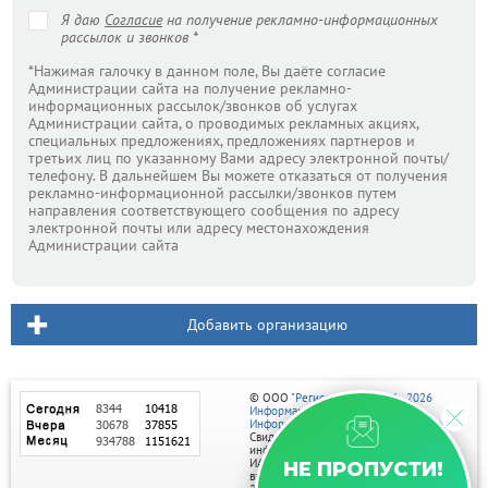
Я даю
Согласие
на получение рекламно-информационных
рассылок и звонков *
*Нажимая галочку в данном поле, Вы даёте согласие
Администрации сайта на получение рекламно-
информационных рассылок/звонков об услугах
Администрации сайта, о проводимых рекламных акциях,
специальных предложениях, предложениях партнеров и
третьих лиц по указанному Вами адресу электронной почты/
телефону. В дальнейшем Вы можете отказаться от получения
рекламно-информационной рассылки/звонков путем
направления соответствующего сообщения по адресу
электронной почты или адресу местонахождения
Администрации сайта
Добавить организацию
© ООО
"Регион центр" 2004 - 2026
Информационное наполнение:
Информационное агентство vRossii.ru
Свидетельство о регистрации СМИ
информационного агентства vRossii.ru
ИА № ФС 77‑35502
НЕ ПРОПУСТИ!
выдано РОСКОМНАДЗОРом 04 марта