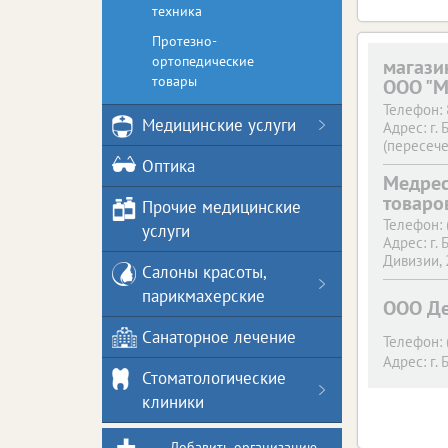
техника
Протезно-
ортопедические
магази
товары
ООО "М
Телефон:
Медицинские услуги
Адрес:
г. 
(пересече
Телефон:
Оптика
Медрес
Адрес:
г. 
(террито
товаро
Прочие медицинские
напротив
Телефон:
услуги
Телефон:
Адрес:
г. 
Адрес:
г. 
Дивизии, 
Салоны красоты,
парикмахерские
ООО Де
Санаторное лечение
Телефон:
Адрес:
г. 
Стоматологические
клиники
Добавить организацию