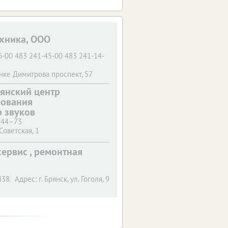
хника, ООО
6-00 483 241-45-00 483 241-14-
нке Димитрова проспект, 57
6-00 483 241-45-00 483 241-14-
янский центр
рования
нке Димитрова проспект, 86а
 звуков
6-00 483 241-45-00 483 241-14-
–44–73
ьковская, 2
 Советская, 1
ервис , ремонтная
438
Адрес:
г. Брянск,
ул. Гоголя, 9