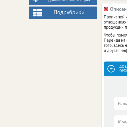
Описан
Подрубрики
Прописной и
отношениях 
продукции п
Чтобы помоч
Перейдя на 
того, здесь
и другая ин
ДОБ
ОРГ