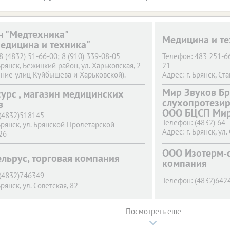
н "Медтехника"
Медицина и те
едицина и техника"
8 (4832) 51-66-00; 8 (910) 339-08-05
Телефон:
483 251-6
Брянск,
Бежицкий район, ул. Харьковская, 2
21
ние улиц Куйбышева и Харьковской).
Адрес:
г. Брянск,
Ста
8 (4832) 41-59-23
Телефон:
483 251-6
Мир Звуков Бр
урс , магазин медицинских
Брянск,
проспект Станке Димитрова, 86-а
21
слухопротези
рия Брянской Областной больницы №1,
в
Адрес:
г. Брянск,
Ста
ООО БЦСП Мир
 Перинатального центра)
Телефон:
483 251-6
(4832)518145
8 (4832) 41-45-00
21
Телефон:
(4832) 64
Брянск,
ул. Брянской Пролетарской
Брянск,
проспект Станке Димитрова, 55 А
Адрес:
г. Брянск,
Хар
Адрес:
г. Брянск,
ул.
26
ООО Изотерм-с
льрус, торговая компания
компания
(4832)746349
Телефон:
(4832)642
Брянск,
ул. Советская, 82
Посмотреть ещё