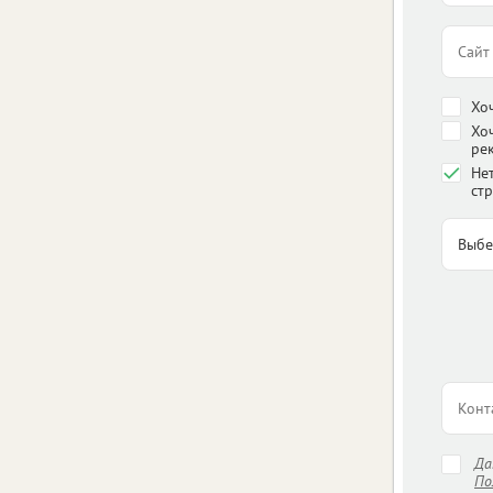
Хо
Хо
ре
Нет
стр
Д
По