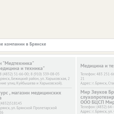
е компании в Брянске
н "Медтехника"
Медицина и те
едицина и техника"
8 (4832) 51-66-00; 8 (910) 339-08-05
Телефон:
483 251-6
Брянск,
Бежицкий район, ул. Харьковская, 2
21
ние улиц Куйбышева и Харьковской).
Адрес:
г. Брянск,
Ста
8 (4832) 41-59-23
Телефон:
483 251-6
Мир Звуков Бр
урс , магазин медицинских
Брянск,
проспект Станке Димитрова, 86-а
21
слухопротези
рия Брянской Областной больницы №1,
в
Адрес:
г. Брянск,
Ста
ООО БЦСП Мир
 Перинатального центра)
Телефон:
483 251-6
(4832)518145
8 (4832) 41-45-00
21
Телефон:
(4832) 64
Брянск,
ул. Брянской Пролетарской
Брянск,
проспект Станке Димитрова, 55 А
Адрес:
г. Брянск,
Хар
Адрес:
г. Брянск,
ул.
26