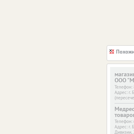
Похожи
магази
ООО "М
Телефон:
Адрес:
г. 
(пересече
Телефон:
Медрес
Адрес:
г. 
(террито
товаро
напротив
Телефон:
Телефон:
Адрес:
г. 
Адрес:
г. 
Дивизии, 