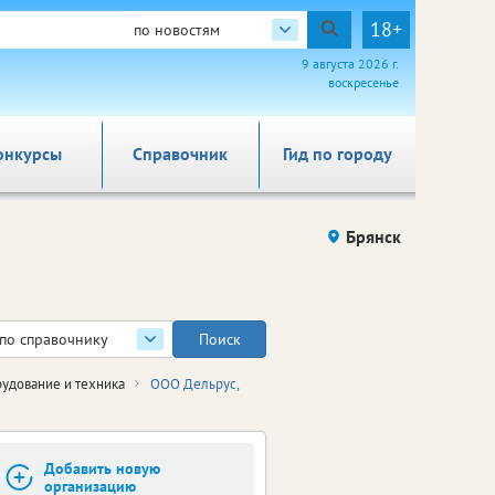
18+
по новостям
9 августа 2026 г.
воскресенье
онкурсы
Справочник
Гид по городу
Брянск
по справочнику
удование и техника
ООО Дельрус,
Добавить новую
организацию