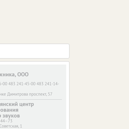
хника, ООО
6-00 483 241-45-00 483 241-14-
нке Димитрова проспект, 57
6-00 483 241-45-00 483 241-14-
янский центр
рования
нке Димитрова проспект, 86а
 звуков
6-00 483 241-45-00 483 241-14-
–44–73
ьковская, 2
 Советская, 1