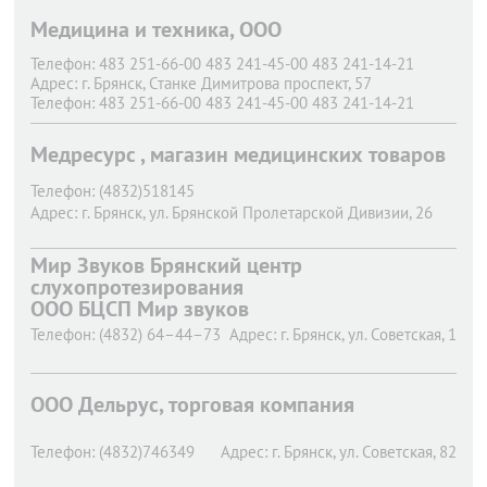
Адрес:
г. Брянск,
проспект Станке Димитрова, 86-а
Медицина и техника, ООО
(территория Брянской Областной больницы №1, напротив
Перинатального центра)
Телефон:
483 251-66-00 483 241-45-00 483 241-14-21
Телефон:
8 (4832) 41-45-00
Адрес:
г. Брянск,
Станке Димитрова проспект, 57
Адрес:
г. Брянск,
проспект Станке Димитрова, 55 А
Телефон:
483 251-66-00 483 241-45-00 483 241-14-21
Адрес:
г. Брянск,
Станке Димитрова проспект, 86а
Телефон:
483 251-66-00 483 241-45-00 483 241-14-21
Медресурс , магазин медицинских товаров
Адрес:
г. Брянск,
Харьковская, 2
Телефон:
(4832)518145
Адрес:
г. Брянск,
ул. Брянской Пролетарской Дивизии, 26
Мир Звуков Брянский центр
слухопротезирования
ООО БЦСП Мир звуков
Телефон:
(4832) 64–44–73
Адрес:
г. Брянск,
ул. Советская, 1
ООО Дельрус, торговая компания
Телефон:
(4832)746349
Адрес:
г. Брянск,
ул. Советская, 82