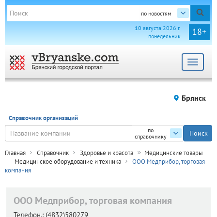
по новостям
10 августа 2026 г.
18+
понедельник
Toggle
navigat
Брянск
Справочник организаций
по
справочнику
Главная
Справочник
Здоровье и красота
Медицинские товары
Медицинское оборудование и техника
ООО Медприбор, торговая
компания
ООО Медприбор, торговая компания
Телефон.:
(4832)580279