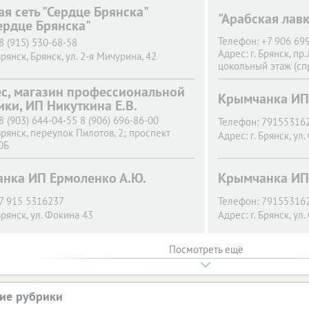
ая сеть "Сердце Брянска"
"Арабская лав
ердце Брянска"
Телефон:
+7 906 69
8 (915) 530-68-58
Адрес:
г. Брянск,
пр.
Брянск,
Брянск, ул. 2-я Мичурина, 42
цокольный этаж (сп
с, магазин профессиональной
Крымчанка ИП
ики, ИП Никуткина Е.В.
8 (903) 644-04-55 8 (906) 696-86-00
Телефон:
79155316
Брянск,
переулок Пилотов, 2; проспект
Адрес:
г. Брянск,
ул.
0Б
нка ИП Ермоленко А.Ю.
Крымчанка ИП
7 915 5316237
Телефон:
79155316
Брянск,
ул. Фокина 43
Адрес:
г. Брянск,
ул.
Посмотреть ещё
ие рубрики