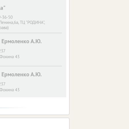
ка"
9-36-50
Ленина,6а, ТЦ "РОДИНА",
рава)
 Ермоленко А.Ю.
237
 Фокина 43
 Ермоленко А.Ю.
237
 Фокина 43