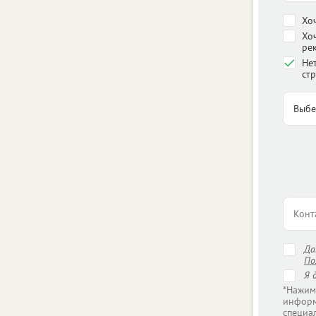
Хо
Хо
ре
Нет
стр
Д
По
Я 
*Нажим
информ
специа