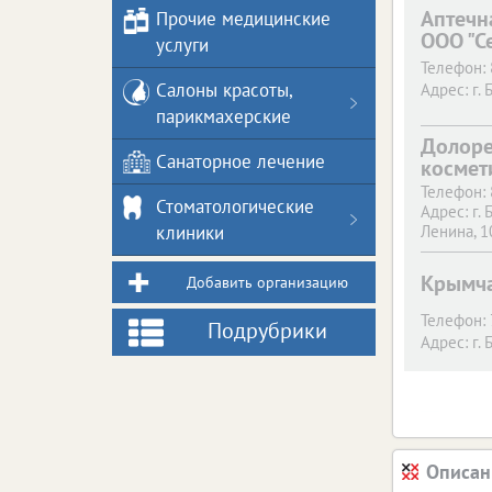
Аптечн
Прочие медицинские
ООО "С
услуги
Телефон:
Салоны красоты,
Адрес:
г. 
парикмахерские
Долоре
Санаторное лечение
космет
Телефон:
Стоматологические
Адрес:
г. 
клиники
Ленина, 1
Крымча
Добавить организацию
Телефон:
Подрубрики
Адрес:
г. 
Описан