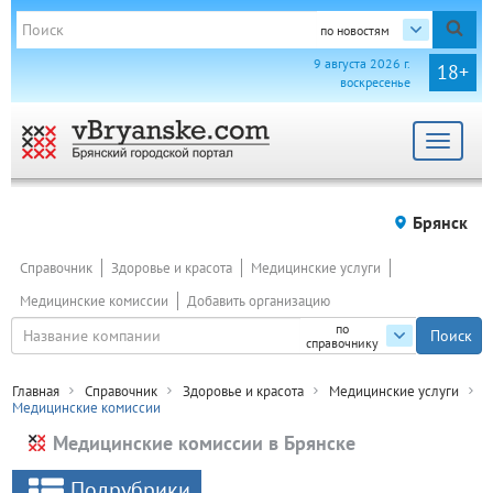
по новостям
9 августа 2026 г.
18+
воскресенье
Toggle
navigat
Брянск
Справочник
Здоровье и красота
Медицинские услуги
Медицинские комиссии
Добавить организацию
по
справочнику
Главная
Справочник
Здоровье и красота
Медицинские услуги
Медицинские комиссии
Медицинские комиссии в Брянске
Подрубрики