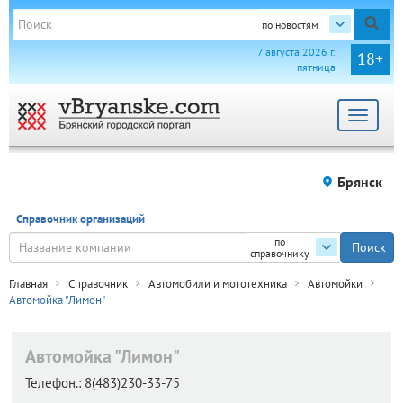
по новостям
7 августа 2026 г.
18+
пятница
Toggle
navigat
Брянск
Справочник организаций
по
справочнику
Главная
Справочник
Автомобили и мототехника
Автомойки
Автомойка "Лимон"
Автомойка "Лимон"
Телефон.:
8(483)230-33-75