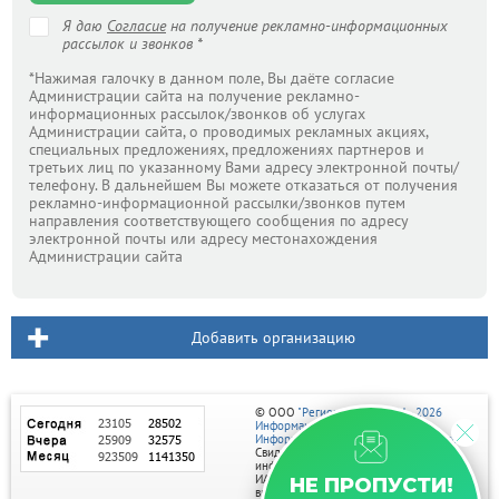
Я даю
Согласие
на получение рекламно-информационных
рассылок и звонков *
*Нажимая галочку в данном поле, Вы даёте согласие
Администрации сайта на получение рекламно-
информационных рассылок/звонков об услугах
Администрации сайта, о проводимых рекламных акциях,
специальных предложениях, предложениях партнеров и
третьих лиц по указанному Вами адресу электронной почты/
телефону. В дальнейшем Вы можете отказаться от получения
рекламно-информационной рассылки/звонков путем
направления соответствующего сообщения по адресу
электронной почты или адресу местонахождения
Администрации сайта
Добавить организацию
© ООО
"Регион центр" 2004 - 2026
Информационное наполнение:
Информационное агентство vRossii.ru
Свидетельство о регистрации СМИ
информационного агентства vRossii.ru
ИА № ФС 77‑35502
НЕ ПРОПУСТИ!
выдано РОСКОМНАДЗОРом 04 марта