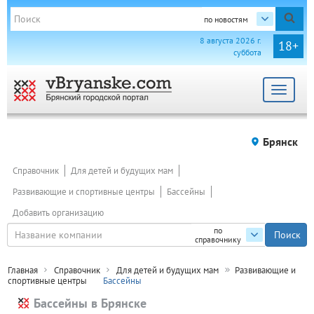
по новостям
8 августа 2026 г.
18+
суббота
Toggle
navigat
Брянск
Справочник
Для детей и будущих мам
Развивающие и спортивные центры
Бассейны
Добавить организацию
по
справочнику
Главная
Справочник
Для детей и будущих мам
Развивающие и
спортивные центры
Бассейны
Бассейны в Брянске