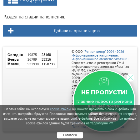
Раздел на стадии наполнения.
Добавить организацию
© ООО
"Регион центр" 2004 - 2026
Информационное наполнение:
Информационное агентство vRossii.ru
Свидетельство о регистрации СМИ
информационного агентства vRossii.ru
ИА № ФС 77‑35502
выдано РОСКОМНАДЗОРом 04 марта
2009г.
И. О. Главного редактора Нарыков А. Н.
Баннеры на портале размещаются на
правах рекламы.
НЕ ПРОПУСТИ!
Реклама на портале:
Рекламное агентство "Умный маркетинг"
тел. 7-910-267-70-40,
Главные новости региона
email: umnyy.marketing@yandex.ru
в вашей почте!
Отдельные публикации могут содержать
На этом сайте мы используем
cookie-файлы
. Вы можете прочитать о cookie-файлах или
информацию, не предназначенную для
изменить настройки браузера. Продолжая пользоваться сайтом без изменения настроек,
пользователей до 18 лет.
ПОДПИСАТЬСЯ
вы даете согласие на использование ваших cookie-файлов. Все собранные при помощи
Политика в отношении обработки
персональных данных
cookie-файлов данные будут храниться на территории РФ.
Политика обработки файлов cookie
Согласен