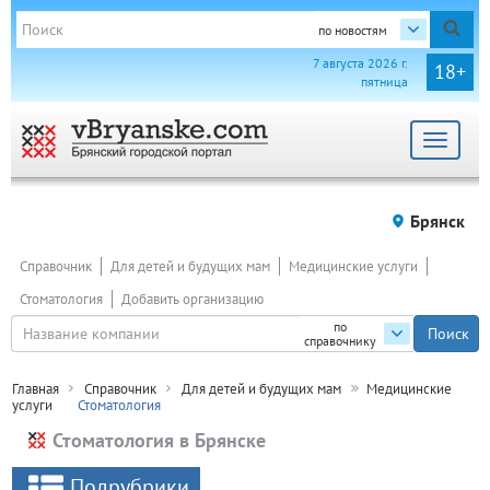
по новостям
7 августа 2026 г.
18+
пятница
Toggle
navigat
Брянск
Справочник
Для детей и будущих мам
Медицинские услуги
Стоматология
Добавить организацию
по
справочнику
Главная
Справочник
Для детей и будущих мам
Медицинские
услуги
Стоматология
Стоматология в Брянске
Подрубрики