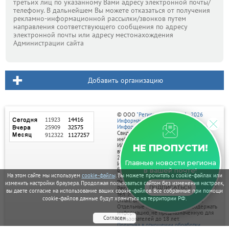
третьих лиц по указанному Вами адресу электронной почты/
телефону. В дальнейшем Вы можете отказаться от получения
рекламно-информационной рассылки/звонков путем
направления соответствующего сообщения по адресу
электронной почты или адресу местонахождения
Администрации сайта
Добавить организацию
© ООО
"Регион центр" 2004 - 2026
Информационное наполнение:
Информационное агентство vRossii.ru
Свидетельство о регистрации СМИ
информационного агентства vRossii.ru
ИА № ФС 77‑35502
НЕ ПРОПУСТИ!
выдано РОСКОМНАДЗОРом 04 марта
2009г.
Главные новости региона
И. О. Главного редактора Нарыков А. Н.
Баннеры на портале размещаются на
в вашей почте!
На этом сайте мы используем
cookie-файлы
. Вы можете прочитать о cookie-файлах или
правах рекламы.
Реклама на портале:
изменить настройки браузера. Продолжая пользоваться сайтом без изменения настроек,
ПОДПИСАТЬСЯ
Рекламное агентство "Умный маркетинг"
вы даете согласие на использование ваших cookie-файлов. Все собранные при помощи
тел. 7-910-267-70-40,
cookie-файлов данные будут храниться на территории РФ.
email: umnyy.marketing@yandex.ru
Отдельные публикации могут содержать
информацию, не предназначенную для
Согласен
пользователей до 18 лет.
Политика в отношении обработки