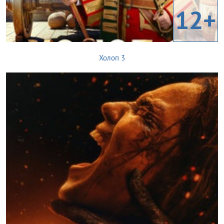
12+
Холоп 3