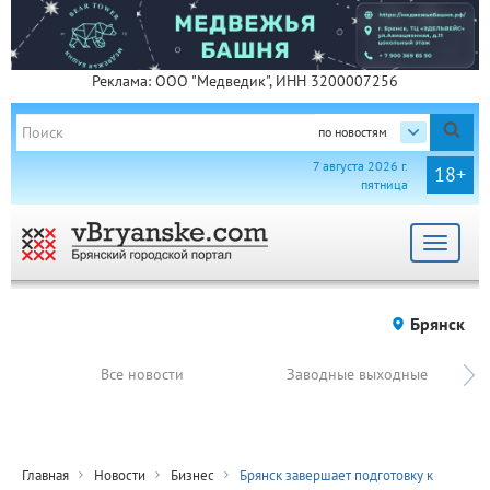
Реклама: ООО "Медведик", ИНН 3200007256
по новостям
7 августа 2026 г.
18+
пятница
Toggle
navigat
Брянск
Все новости
Заводные выходные
Главная
Новости
Бизнес
Брянск завершает подготовку к