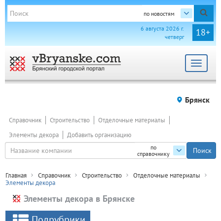
по новостям
6 августа 2026 г.
18+
четверг
Toggle
navigat
Брянск
Справочник
Строительство
Отделочные материалы
Элементы декора
Добавить организацию
по
справочнику
Главная
Справочник
Строительство
Отделочные материалы
Элементы декора
Элементы декора в Брянске
Подрубрики