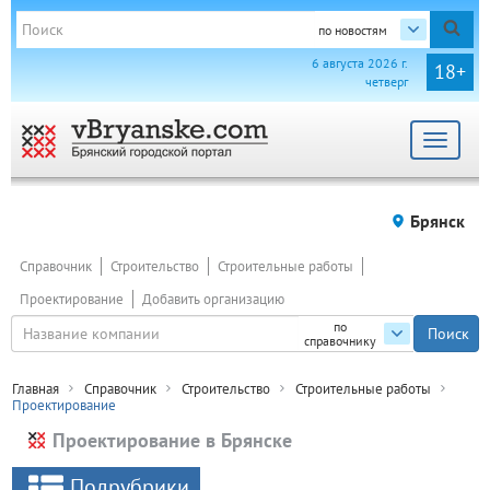
по новостям
6 августа 2026 г.
18+
четверг
Toggle
navigat
Брянск
Справочник
Строительство
Строительные работы
Проектирование
Добавить организацию
по
справочнику
Главная
Справочник
Строительство
Строительные работы
Проектирование
Проектирование в Брянске
Подрубрики