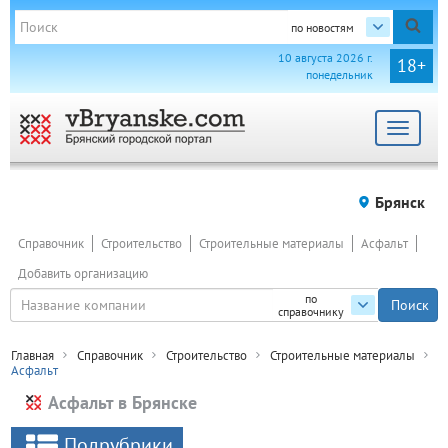
по новостям
10 августа 2026 г.
18+
понедельник
Toggle
navigat
Брянск
Справочник
Строительство
Строительные материалы
Асфальт
Добавить организацию
по
справочнику
Главная
Справочник
Строительство
Строительные материалы
Асфальт
Асфальт в Брянске
Подрубрики