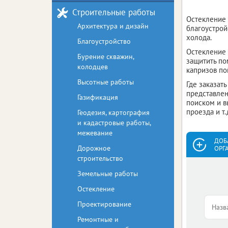
Строительные работы
Остекление 
Архитектура и дизайн
благоустрой
холода.
Благоустройство
Остекление 
Бурение скважин,
защитить по
колодцев
капризов по
Высотные работы
Где заказат
представлен
Газификация
поиском и в
проезда и т.
Геодезия, картография
и кадастровые работы,
межевание
ДОБ
Дорожное
ОРГ
строительство
Земельные работы
Остекление
Проектирование
Ремонтные и