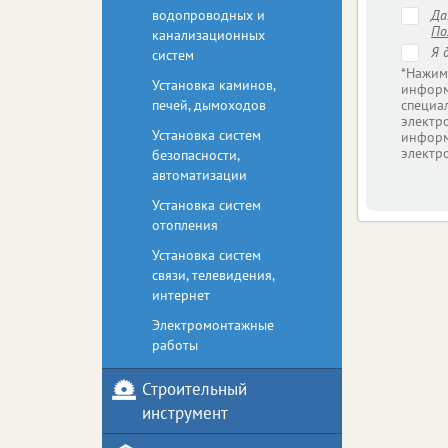
водопроводных и
Д
По
канализационных
Я 
систем
*Нажим
Установка каминов,
информ
печей, дымоходов
специа
электр
Установка систем
информ
электр
безопасности,
автоматизации
Установка систем
отопления
Установка систем
связи, телевидения,
интернет
Электромонтажные
работы
Строительный
инструмент