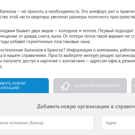
балкона — не прихоть, а необходимость. Это комфорт, уют и практи
ство этой части квартиры увеличат размеры полезного пространства,
лоджии бывает двух видов — холодное и теплое. Первый подходит в
мещение от дождя, снега, пыли. От потери тепла такой вариант не сп
годы избавят герметичные пластиковые окна.
ь остекление балконов в Брянске? Информация о компаниях, работ
а в нашем справочнике. Просто выберите интересующую организац
ы получите доступ к карточке с контактами — адресом офиса, режи
д.
АВИТЬ НОВУЮ
ИСПРАВИТЬ НЕТОЧНОСТЬ
АНИЗАЦИЮ
Добавить новую организацию в справо