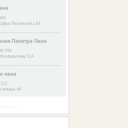
кна
060
Софьи Перовской д.83
ания Палитра Окон
98-598
 Фосфоритная, 31А
е окна
1221
о января, 48