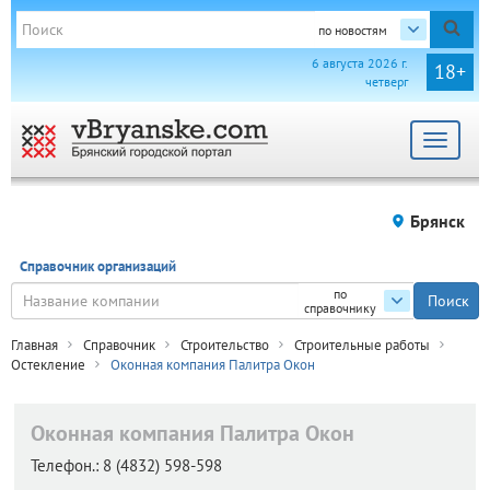
по новостям
6 августа 2026 г.
18+
четверг
Toggle
navigat
Брянск
Справочник организаций
по
справочнику
Главная
Справочник
Строительство
Строительные работы
Остекление
Оконная компания Палитра Окон
Оконная компания Палитра Окон
Телефон.:
8 (4832) 598-598