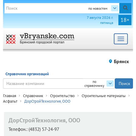
по новостям
7 августа 2026 г.
18+
пятница
Toggle
navigat
Брянск
Справочник организаций
по
справочнику
Главная
Справочник
Строительство
Строительные материалы
Асфальт
ДорСтройТехнология, ООО
ДорСтройТехнология, ООО
Телефон.:
(4832) 57-24-97