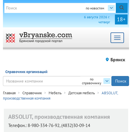
по новостям
6 августа 2026 г.
18+
четверг
Toggle
navigat
Брянск
Справочник организаций
по
справочнику
Главная
Справочник
Мебель
Детская мебель
ABSOLUT,
производственная компания
ABSOLUT, производственная компания
Телефон.:
8-980-334-76-92, (4832)30-09-14