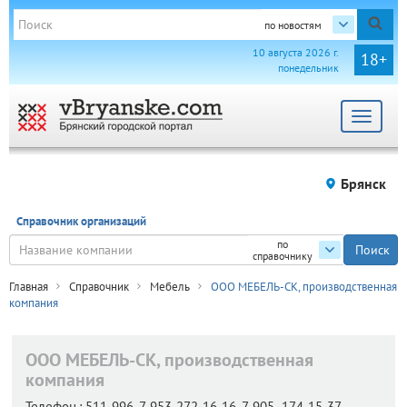
по новостям
10 августа 2026 г.
18+
понедельник
Toggle
navigat
Брянск
Справочник организаций
по
справочнику
Главная
Справочник
Мебель
ООО МЕБЕЛЬ-СК, производственная
компания
ООО МЕБЕЛЬ-СК, производственная
компания
Телефон.:
511-996, 7-953-272-16-16, 7-905- 174-15-37