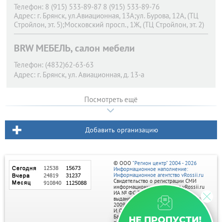
Телефон:
8 (915) 533-89-87 8 (915) 533-89-76
Адрес:
г. Брянск,
ул.Авиационная, 13А;ул. Бурова, 12А, (ТЦ
Стройлон, эт. 5);Московский просп., 1Ж, (ТЦ Стройлон, эт. 2)
BRW МЕБЕЛЬ, салон мебели
Телефон:
(4832)62-63-63
Адрес:
г. Брянск,
ул. Авиационная, д. 13-а
Посмотреть ещё
Добавить организацию
© ООО
"Регион центр" 2004 - 2026
Информационное наполнение:
Информационное агентство vRossii.ru
Свидетельство о регистрации СМИ
информационного агентства vRossii.ru
ИА № ФС 77‑35502
выдано РОСКОМНАДЗОРом 04 марта
2009г.
И. О. Главного редактора Нарыков А. Н.
Баннеры на портале размещаются на
НЕ ПРОПУСТИ!