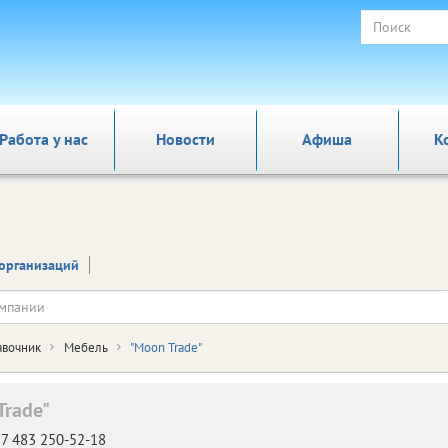
Работа у нас
Новости
Афиша
К
организаций
авочник
Мебель
"Moon Trade"
Trade"
7 483 250-52-18