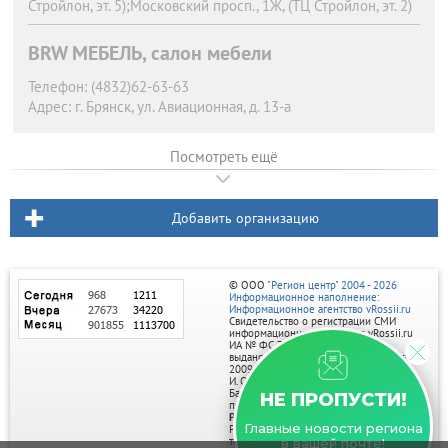
Стройлон, эт. 5);Московский просп., 1Ж, (ТЦ Стройлон, эт. 2)
BRW МЕБЕЛЬ, салон мебели
Телефон:
(4832)62-63-63
Адрес:
г. Брянск,
ул. Авиационная, д. 13-а
Посмотреть ещё
Добавить организацию
© ООО
"Регион центр" 2004 - 2026
Информационное наполнение:
Информационное агентство vRossii.ru
Свидетельство о регистрации СМИ
информационного агентства vRossii.ru
ИА № ФС 77‑35502
выдано РОСКОМНАДЗОРом 04 марта
2009г.
И. О. Главного редактора Нарыков А. Н.
Баннеры на портале размещаются на
НЕ ПРОПУСТИ!
правах рекламы.
Реклама на портале:
Главные новости региона
Рекламное агентство "Умный маркетинг"
тел. 7-910-267-70-40,
в вашей почте!