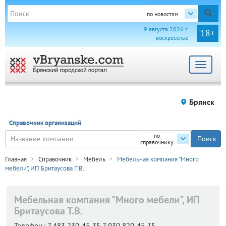
по новостям
9 августа 2026 г.
18+
воскресенье
Toggle
navigat
Брянск
Справочник организаций
по
справочнику
Главная
Справочник
Мебель
Мебельная компания "Много
мебели", ИП Бритаусова Т.В.
Мебельная компания "Много мебели", ИП
Бритаусова Т.В.
Телефон.:
7 483 230-45-35 7 930 820-45-35