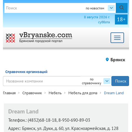
по новостям
8 августа 2026 г.
18+
суббота
Toggle
navigat
Брянск
Справочник организаций
по
справочнику
Главная
Справочник
Мебель
Мебель для дома
Dream Land
Dream Land
Телефон.:
(4832)68-18-18, 8-950-690-89-03
Адрес:
Брянск,
ул. Дуки, д. 60, ул. Красноармейская, д. 128