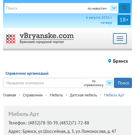
по новостям
6 августа 2026 г.
18+
четверг
Toggle
navigat
Брянск
Справочник организаций
по
справочнику
Главная
Справочник
Мебель
Детская мебель
Мебель Арт
Мебель Арт
Телефон.:
(4832)78-30-39, (4832)71-72-88
Адрес:
Брянск,
ул.Шоссейная, д. 3, ул.Ломоносова, д. 47