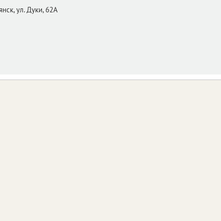
янск,
ул. Дуки, 62А