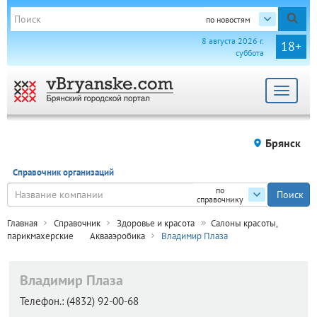
по новостям
8 августа 2026 г.
18+
суббота
Toggle
navigat
Брянск
Справочник организаций
по
справочнику
Главная
Справочник
Здоровье и красота
Салоны красоты,
парикмахерские
Аквааэробика
Владимир Плаза
Владимир Плаза
Телефон.:
(4832) 92-00-68