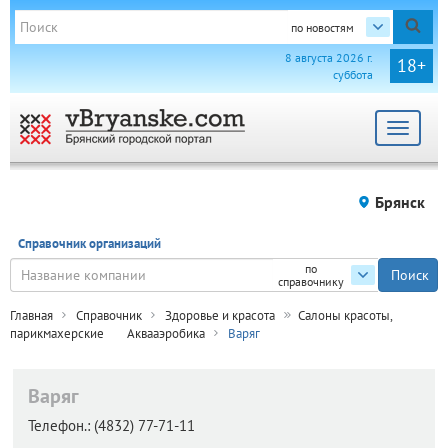
по новостям
8 августа 2026 г.
18+
суббота
Toggle
navigat
Брянск
Справочник организаций
по
справочнику
Главная
Справочник
Здоровье и красота
Салоны красоты,
парикмахерские
Аквааэробика
Варяг
Варяг
Телефон.:
(4832) 77-71-11