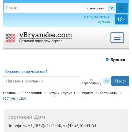
по новостям
8 августа 2026 г.
18+
суббота
Toggle
navigat
Брянск
Справочник организаций
по
справочнику
Главная
Справочник
Отдых и туризм
Туризм
Гостиницы
Гостиный Дом
Гостиный Дом
Телефон.:
+7(4832)61-21-50, +7(4832)61-41-51