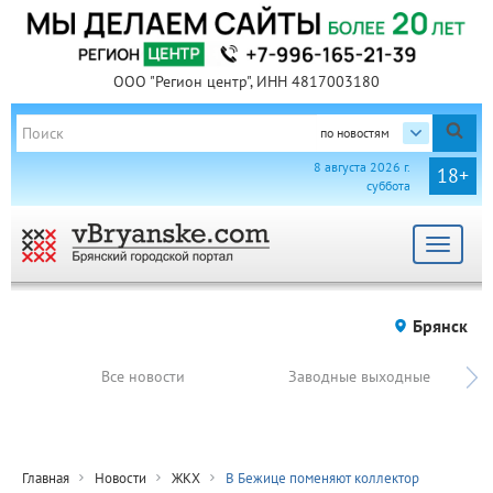
ООО "Регион центр", ИНН 4817003180
по новостям
8 августа 2026 г.
18+
суббота
Toggle
navigat
Брянск
Все новости
Заводные выходные
Главная
Новости
ЖКХ
В Бежице поменяют коллектор