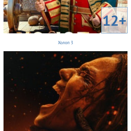
12+
Холоп 3