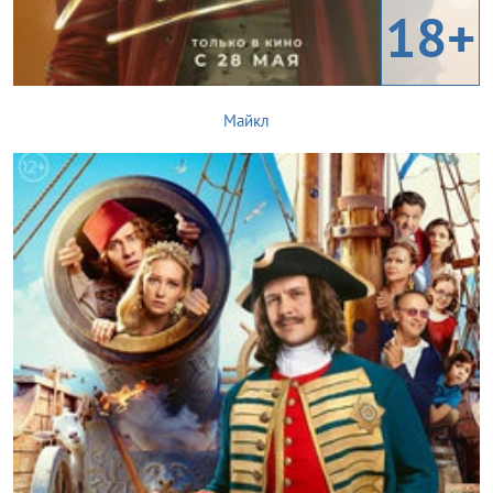
18+
Майкл