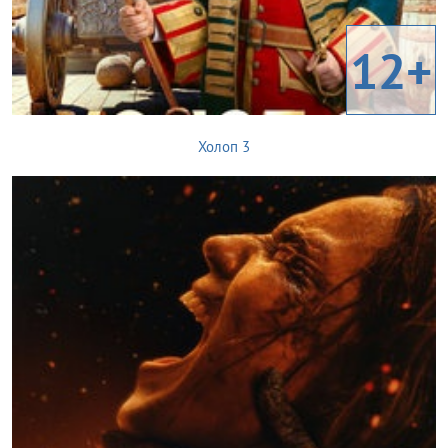
12+
Холоп 3