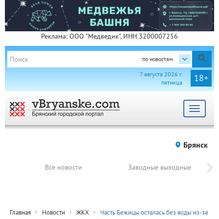
Реклама: ООО "Медведик", ИНН 3200007256
по новостям
7 августа 2026 г.
18+
пятница
Toggle
navigat
Брянск
Все новости
Заводные выходные
Главная
Новости
ЖКХ
Часть Бежицы осталась без воды из-за