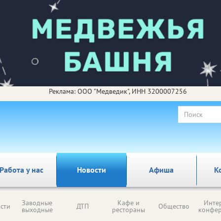
Реклама: ООО "Медведик", ИНН 3200007256
Работа у нас
Новости
Афиша
К
Заводные
Кафе и
Инте
сти
ДТП
Общество
выходные
рестораны
конфе