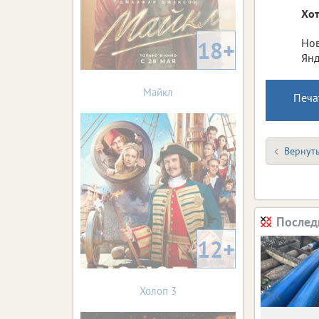
Хот
18+
Нов
Янд
Майкл
Печа
Вернуть
Послед
12+
Холоп 3