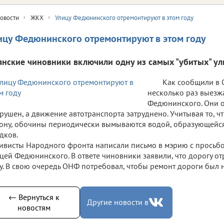
овости
ЖКХ
Улицу Федюнинского отремонтируют в этом году
ицу Федюнинского отремонтируют в этом году
янские чиновники включили одну из самых "убитых" ул
Как сообщили в 
несколько раз выезж
Федюнинского. Они о
рушен, а движение автотранспорта затруднено. Учитывая то, ч
ону, обочины периодически вымываются водой, образующейс
дков.
ивисты Народного фронта написали письмо в мэрию с просьбо
цей Федюнинского. В ответе чиновники заявили, что дорогу о
у. В свою очередь ОНФ потребовал, чтобы ремонт дороги был 
← Вернуться к
Другие новости в
новостям