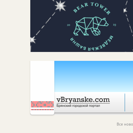
Все ново