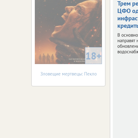
Трем р
ЦФО о
инфрас
кредит
В основно
направят 
обновлен
водоснаб
18+
Зловещие мертвецы: Пекло