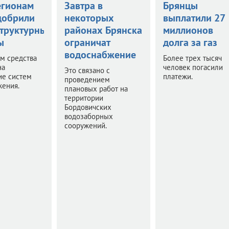
егионам
Завтра в
Брянцы
добрили
некоторых
выплатили 27
труктурные
районах Брянска
миллионов
ы
ограничат
долга за газ
водоснабжение
м средства
Более трех тысяч
на
человек погасили
Это связано с
ие систем
платежи.
проведением
жения.
плановых работ на
территории
Бордовичских
водозаборных
сооружений.