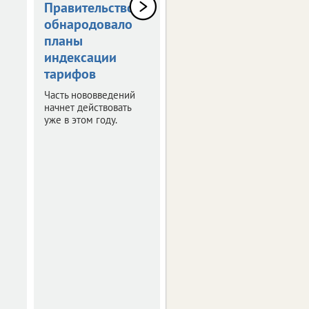
Правительство
На улице 9-го
обнародовало
Января сделают
планы
новую дорогу и
индексации
тротуары
тарифов
Дорожники уже
приступили к
Часть нововведений
обустройству
начнет действовать
пешеходной зоны.
уже в этом году.