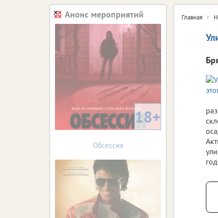
Анонс мероприятий
Главная
Н
Ул
Бр
раз
18+
скл
оса
Акт
Обсессия
ули
год