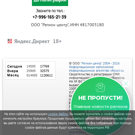
ООО "Регион центр", ИНН 4817003180
Яндекс.Директ
© ООО
"Регион центр" 2004 - 2026
Информационное наполнение:
Информационное агентство vRossii.ru
Свидетельство о регистрации СМИ
информационного агентства vRossii.ru
ИА № ФС 77‑35502
выдано РОСКОМНАДЗОРом 04 марта
2009г.
И. О. Главного редактора Нарыков А. Н.
Баннеры на портале размещаются на
НЕ ПРОПУСТИ!
правах рекламы.
Реклама на портале:
Главные новости региона
Рекламное агентство "Умный маркетинг"
тел. 7-910-267-70-40,
в вашей почте!
email: umnyy.marketing@yandex.ru
На этом сайте мы используем
cookie-файлы
. Вы можете прочитать о cookie-файлах или
Отдельные публикации могут содержать
изменить настройки браузера. Продолжая пользоваться сайтом без изменения настроек,
информацию, не предназначенную для
ПОДПИСАТЬСЯ
вы даете согласие на использование ваших cookie-файлов. Все собранные при помощи
пользователей до 18 лет.
cookie-файлов данные будут храниться на территории РФ.
Политика в отношении обработки
персональных данных