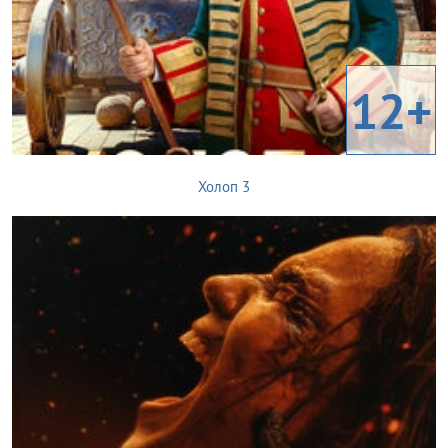
12+
Холоп 3