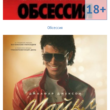
18+
Обсессия