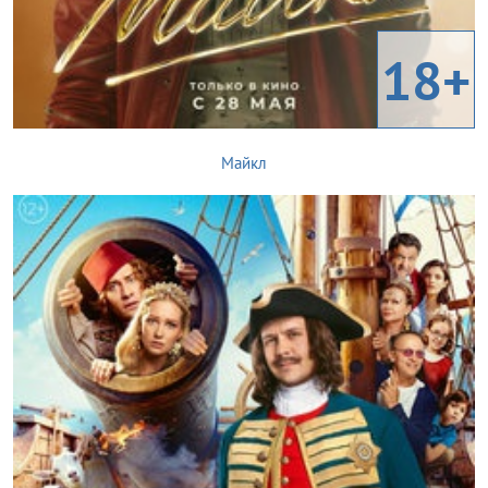
18+
Майкл