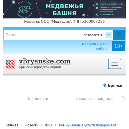
Реклама: ООО "Медведик", ИНН 3200007256
по новостям
8 августа 2026 г.
18+
суббота
Toggle
navigat
Брянск
Все новости
Заводные выходные
Главная
Новости
ЖКХ
Коммунальные услуги подорожают