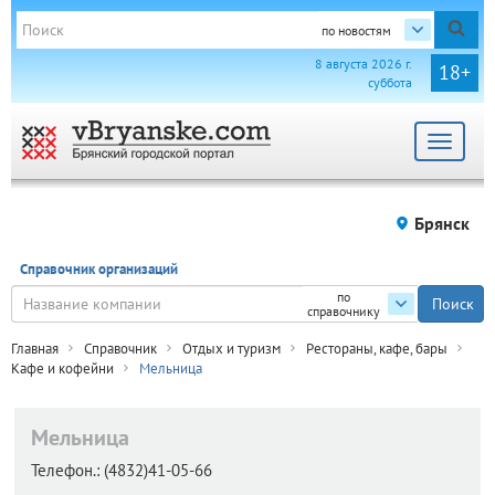
по новостям
8 августа 2026 г.
18+
суббота
Toggle
navigat
Брянск
Справочник организаций
по
справочнику
Главная
Справочник
Отдых и туризм
Рестораны, кафе, бары
Кафе и кофейни
Мельница
Мельница
Телефон.:
(4832)41-05-66